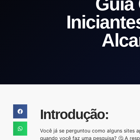
Guia
Iniciant
Alca
Introdução:
Você já se perguntou como alguns sites 
quando você faz uma pesquisa? 🤔 A resp