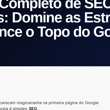
 Completo de SEO
es: Domine as Estr
nce o Topo do G
aparecem magicamente na primeira página do Google
osta é simples:
SEO
.