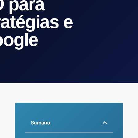
 para
atégias e
oogle
Sumário