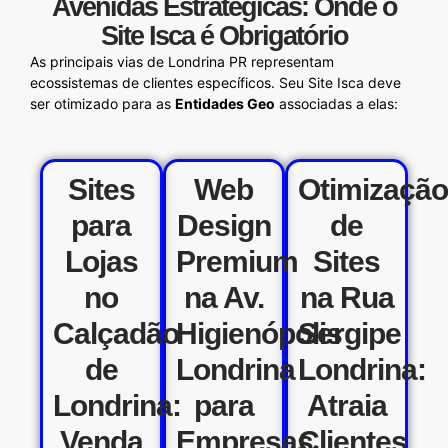
Avenidas Estratégicas: Onde o
Site Isca é Obrigatório
As principais vias de Londrina PR representam
ecossistemas de clientes específicos. Seu Site Isca deve
ser otimizado para as
Entidades Geo
associadas a elas:
Sites
Web
Otimizaçã
para
Design
de
Lojas
Premium
Sites
no
na Av.
na Rua
Calçadão
Higienópolis
Sergipe
de
Londrina
Londrina:
Londrina:
para
Atraia
Venda
Empresas
Clientes