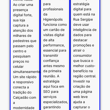
para
estratégia
Ao criar uma
profissionais
digital para
presença
da
quem está na
digital forte,
Higienópolis
Rua Sergipe
sua loja
funciona como
deve usar
captura a
um cartão de
inteligência de
atenção dos
visitas digital
dados para
milhares de
de alta
destacar
pedestres que
performance,
promoções e
passam pelo
essencial para
atrair o
centro e
transmitir
consumidor
pesquisam
confiança
que busca o
preços no
antes mesmo
melhor custo-
celular
da primeira
benefício na
simultaneamente.
reunião. A
região central.
Um site rápido
estratégia
Investir na
e responsivo
aqui foca em
criação de
conecta a
SEO para
uma página
tradição do
serviços
web leve
Calçadão com
especializados,
ajuda a
a
garantindo
capturar o
modernidade