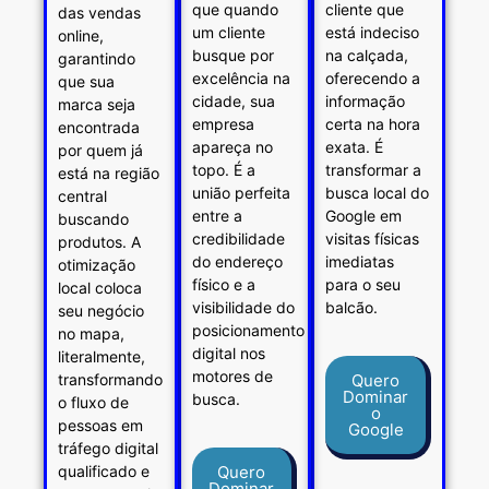
que quando
cliente que
das vendas
um cliente
está indeciso
online,
busque por
na calçada,
garantindo
excelência na
oferecendo a
que sua
cidade, sua
informação
marca seja
empresa
certa na hora
encontrada
apareça no
exata. É
por quem já
topo. É a
transformar a
está na região
união perfeita
busca local do
central
entre a
Google em
buscando
credibilidade
visitas físicas
produtos. A
do endereço
imediatas
otimização
físico e a
para o seu
local coloca
visibilidade do
balcão.
seu negócio
posicionamento
no mapa,
digital nos
literalmente,
motores de
transformando
Quero
Dominar
busca.
o fluxo de
o
pessoas em
Google
tráfego digital
qualificado e
Quero
Dominar