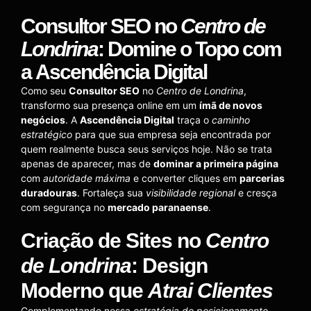
Consultor SEO
no
Centro de
Londrina
: Domine o Topo com
a
Ascendência Digital
Como seu
Consultor SEO
no
Centro de Londrina
,
transformo sua presença online em um
ímã de novos
negócios
. A
Ascendência Digital
traça o
caminho
estratégico
para que sua empresa seja encontrada por
quem realmente busca seus serviços hoje. Não se trata
apenas de aparecer, mas de
dominar a primeira página
com
autoridade máxima
e converter cliques em
parcerias
duradouras
. Fortaleça sua
visibilidade regional
e cresça
com segurança no
mercado paranaense
.
Criação de Sites
no
Centro
de Londrina
:
Design
Moderno
que
Atrai Clientes
Complementando nossa
estratégia de posicionamento
,