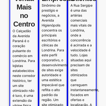
Mais
Sinônimo de
A Rua Sergipe
prestígio e
é uma das
no
negócios, a
artérias
Avenida
comerciais
Centro
Higienópolis
mais vitais de
concentra os
Londrina,
O Calçadão
principais
onde a
da Avenida
escritórios e
concorrência
Paraná é o
clínicas de
é acirrada e a
coração
Londrina. Para
velocidade é
pulsante do
este perfil
tudo. Lojas
comércio em
corporativo, o
situadas aqui
Londrina. Para
desenvolvimento
precisam de
lojistas
de sites exige
sites
estabelecidos
autoridade e
otimizados
neste corredor
uma estética
que
histórico, ter
impecável que
carreguem
um site
reflita o alto
instantaneamente,
otimizado não
padrão da
focados em
é luxo, é uma
região. Um
ofertas e
extensão da
site otimizado
localização. A
vitrine física.