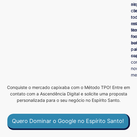
al
ne
cl
co
to
ro
es
re
lit
te
mo
fo
au
be
o 
pa
su
ca
co
no
me
Conquiste o mercado capixaba com o Método TPO! Entre em
contato com a Ascendência Digital e solicite uma proposta
personalizada para o seu negócio no Espírito Santo.
Quero Dominar o Google no Espírito Santo!