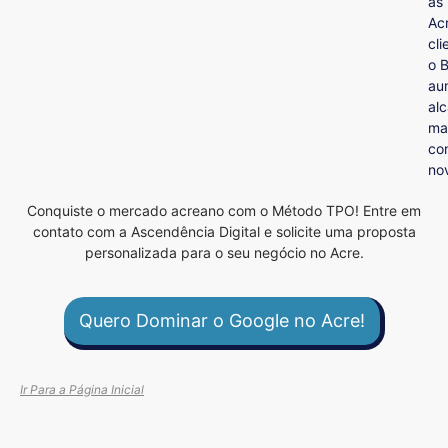
as
Ac
cl
o B
au
al
ma
co
no
Conquiste o mercado acreano com o Método TPO! Entre em
contato com a Ascendência Digital e solicite uma proposta
personalizada para o seu negócio no Acre.
Quero Dominar o Google no Acre!
Ir Para a Página Inicial