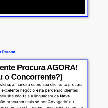
o Parana
iente Procura AGORA!
u o Concorrente?)
drina
, a maneira como seu cliente te procura
excelente negócio está perdendo clientes
eu site não fala a linguagem da
Nova
 não procuram mais só por ‘Advogado’ ou
untas como se estivessem conversando com um