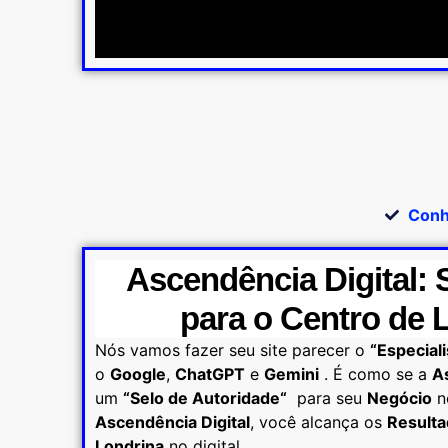
Conh
Ascendência Digital:
para o Centro de 
Nós vamos fazer seu site parecer o
“Especiali
o
Google
,
ChatGPT
e
Gemini
. É como se a
A
um
“
Selo de Autoridade
“
para seu
Negócio
n
Ascendência Digital
, você alcança os
Result
Londrina
no digital.