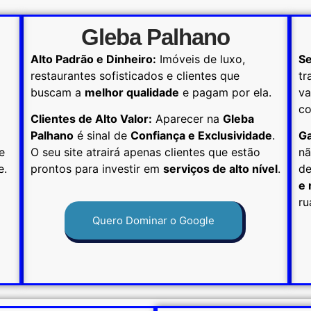
Gleba Palhano
Alto Padrão e Dinheiro:
Imóveis de luxo,
Se
restaurantes sofisticados e clientes que
tr
buscam a
melhor qualidade
e pagam por ela.
va
co
Clientes de Alto Valor:
Aparecer na
Gleba
Palhano
é sinal de
Confiança e Exclusividade
.
Ga
e
O seu site atrairá apenas clientes que estão
nã
e.
prontos para investir em
serviços de alto nível
.
de
e 
ru
Quero Dominar o Google