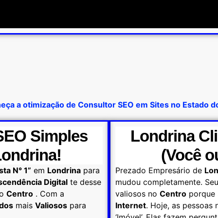
eça a otimização de Consultor SEO em Sites no Estado d
 SEO Simples
Londrina Cl
Londrina!
(Você o
sta N° 1”
em
Londrina
para
Prezado Empresário de
Lon
scendência Digital
te desse
mudou completamente. Seu 
o
Centro
. Com a
valiosos no
Centro
porque s
ados
mais
Valiosos
para
Internet
. Hoje, as pessoas
‘Imóvel’. Elas fazem perg