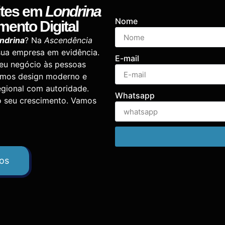
ites
em
Londrina
Nome
mento Digital
ndrina
? Na
Ascendência
sua empresa em evidência.
E-mail
eu negócio às pessoas
nimos design moderno e
egional com autoridade.
Whatsapp
o seu crescimento. Vamos
dos