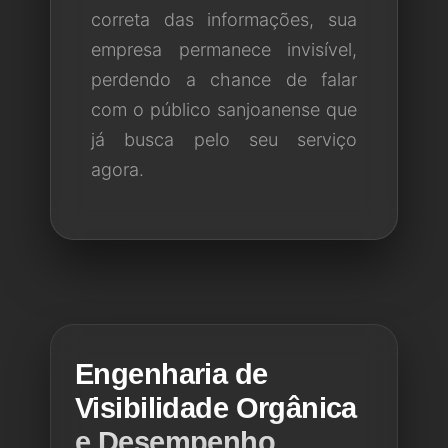
correta das informações, sua
empresa permanece invisível,
perdendo a chance de falar
com o público sanjoanense que
já busca pelo seu serviço
agora.
Engenharia de
Visibilidade Orgânica
e Desempenho