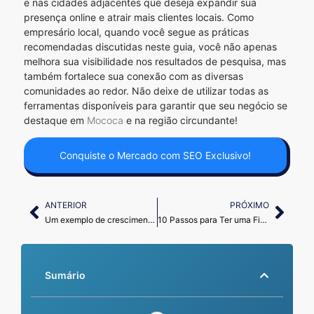
e nas cidades adjacentes que deseja expandir sua
presença online e atrair mais clientes locais. Como
empresário local, quando você segue as práticas
recomendadas discutidas neste guia, você não apenas
melhora sua visibilidade nos resultados de pesquisa, mas
também fortalece sua conexão com as diversas
comunidades ao redor. Não deixe de utilizar todas as
ferramentas disponíveis para garantir que seu negócio se
destaque em
Mococa
e na região circundante!
Conquiste o Mercado com SEO Exclusivo!
ANTERIOR
PRÓXIMO
Um exemplo de crescimento com o google Meu Negócio: A História de Júnior Mafra
10 Passos para Ter uma Ficha Bem Preenchida no Google em 2024
Sumário